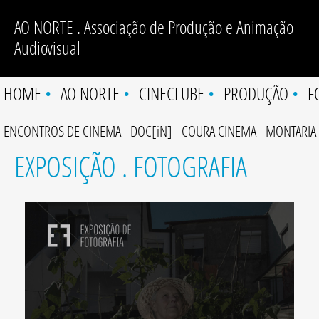
AO NORTE . Associação de Produção e Animação
Audiovisual
HOME
•
AO NORTE
•
CINECLUBE
•
PRODUÇÃO
•
F
ENCONTROS DE CINEMA
DOC[iN]
COURA CINEMA
MONTARIA
EXPOSIÇÃO . FOTOGRAFIA