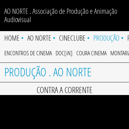
AO NORTE . Associação de Produção e Animação
Audiovisual
HOME
•
AO NORTE
•
CINECLUBE
•
PRODUÇÃO
•
ENCONTROS DE CINEMA
DOC[iN]
COURA CINEMA
MONTARI
PRODUÇÃO . AO NORTE
CONTRA A CORRENTE