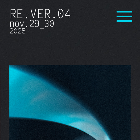
RE.VER
.04
nov.
29_30
20
25