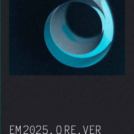
EM
20
25
, O
RE.VER