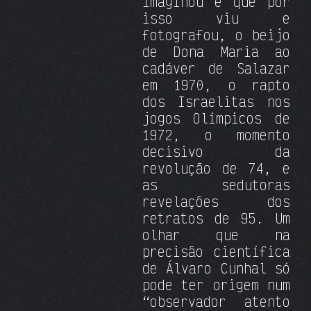
imaginou e que por
isso viu e
fotografou, o beijo
de Dona Maria ao
cadáver de Salazar
em 1970, o rapto
dos Israelitas nos
jogos Olímpicos de
1972, o momento
decisivo da
revolução de 74, e
as sedutoras
revelações dos
retratos de 95. Um
olhar que na
precisão científica
de Álvaro Cunhal só
pode ter origem num
“observador atento