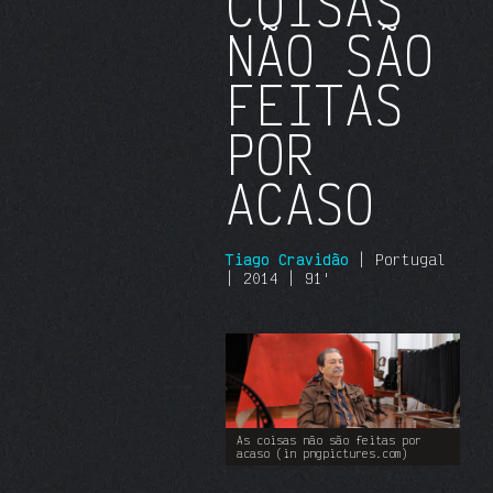
COISAS
NÃO SÃO
FEITAS
POR
ACASO
Tiago Cravidão
| Portugal
| 2014 | 91'
As coisas não são feitas por
acaso (in pngpictures.com)