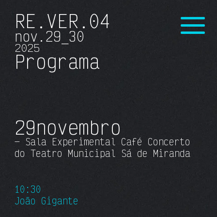
RE.VER
.04
nov.
29_30
20
25
Pro
grama
29
novembro
— Sala Experimental
Café Concerto
do Teatro Municipal Sá de Miranda
10:30
João Gigante