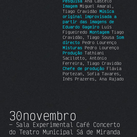
Pesquisa
Ana Castelo
Imagem
Miguel Amaral,
Tiago Cravidão
Música
original improvisada a
partir das imagens de
Eduardo Gageiro
Luís
Figueiredo
Montagem
Tiago
Cravidão, Tiago Sousa
Som
directo
Pedro Lourenço
Misturas
Pedro Lourenço
Produção
Tathiani
Sacilotto, António
Ferreira, Tiago Cravidão
Chefe de produção
Flávia
Portezan, Sofia Tavares,
Inês Prazeres, Ana Rajado
30
novembro
— Sala Experimental
Café Concerto
do Teatro Municipal Sá de Miranda